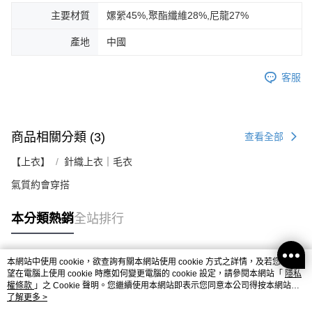
主要材質
嫘縈45%,聚酯纖維28%,尼龍27%
產地
中國
客服
商品相關分類 (3)
查看全部
【上衣】
針織上衣｜毛衣
氣質約會穿搭
本分類熱銷
全站排行
本網站中使用 cookie，欲查詢有關本網站使用 cookie 方式之詳情，及若您不希
熱門標籤
望在電腦上使用 cookie 時應如何變更電腦的 cookie 設定，請參閱本網站「
隱私
權條款
」之 Cookie 聲明。您繼續使用本網站即表示您同意本公司得按本網站使
用條款之 Cookie 聲明使用 cookie。
了解更多 >