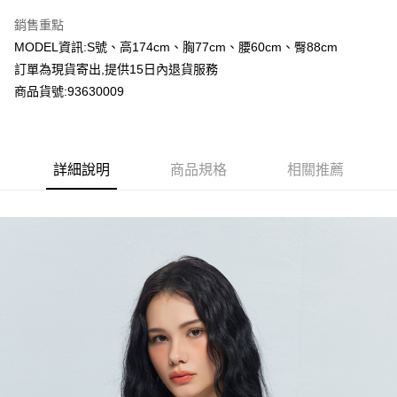
LINE Pay
銷售重點
Apple Pay
MODEL資訊:S號、高174cm、胸77cm、腰60cm、臀88cm
訂單為現貨寄出,提供15日內退貨服務
Google Pay
商品貨號:93630009
運送方式
全家付款取貨
詳細說明
商品規格
相關推薦
每筆NT$80，滿NT$2,000(含以上)免運費
付款後全家取貨
每筆NT$80，滿NT$2,000(含以上)免運費
7-11付款取貨
每筆NT$80，滿NT$2,000(含以上)免運費
付款後7-11取貨
每筆NT$80，滿NT$2,000(含以上)免運費
宅配