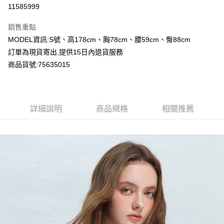
超商取貨付款
11585999
LINE Pay
銷售重點
Apple Pay
MODEL資訊:S號、高178cm、胸78cm、腰59cm、臀88cm
訂單為現貨寄出,提供15日內退貨服務
Google Pay
商品貨號:75635015
運送方式
全家付款取貨
詳細說明
商品規格
相關推薦
每筆NT$80，滿NT$2,000(含以上)免運費
付款後全家取貨
每筆NT$80，滿NT$2,000(含以上)免運費
7-11付款取貨
每筆NT$80，滿NT$2,000(含以上)免運費
付款後7-11取貨
每筆NT$80，滿NT$2,000(含以上)免運費