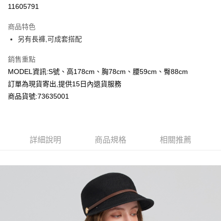
超商取貨付款
11605791
LINE Pay
商品特色
Apple Pay
另有長褲,可成套搭配
Google Pay
銷售重點
MODEL資訊:S號、高178cm、胸78cm、腰59cm、臀88cm
運送方式
訂單為現貨寄出,提供15日內退貨服務
全家付款取貨
商品貨號:73635001
每筆NT$80，滿NT$2,000(含以上)免運費
付款後全家取貨
詳細說明
商品規格
相關推薦
每筆NT$80，滿NT$2,000(含以上)免運費
7-11付款取貨
每筆NT$80，滿NT$2,000(含以上)免運費
付款後7-11取貨
每筆NT$80，滿NT$2,000(含以上)免運費