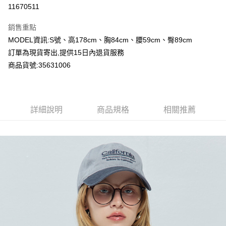
超商取貨付款
11670511
LINE Pay
銷售重點
Apple Pay
MODEL資訊:S號、高178cm、胸84cm、腰59cm、臀89cm
訂單為現貨寄出,提供15日內退貨服務
Google Pay
商品貨號:35631006
運送方式
全家付款取貨
詳細說明
商品規格
相關推薦
每筆NT$80，滿NT$2,000(含以上)免運費
付款後全家取貨
每筆NT$80，滿NT$2,000(含以上)免運費
7-11付款取貨
每筆NT$80，滿NT$2,000(含以上)免運費
付款後7-11取貨
每筆NT$80，滿NT$2,000(含以上)免運費