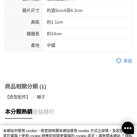
鏡片尺寸
約寬5cmX高6.2cm
鼻距
約1.1cm
鏡腿長
約14cm
產地
中國
客服
商品相關分類 (1)
【造型配件】
帽子
本分類熱銷
全站排行
本網站中使用 cookie，欲查詢有關本網站使用 cookie 方式之詳情，及若您不希
熱門標籤
望在電腦上使用 cookie 時應如何變更電腦的 cookie 設定，請參閱本網站「
隱私