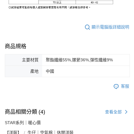
顯示電腦版詳細說明
商品規格
主要材質
聚酯纖維55%,嫘縈36%,彈性纖維9%
產地
中國
客服
商品相關分類 (4)
查看全部
STAR系列｜暖心價
【洋裝】
牛仔｜空氣棉｜休閒洋裝