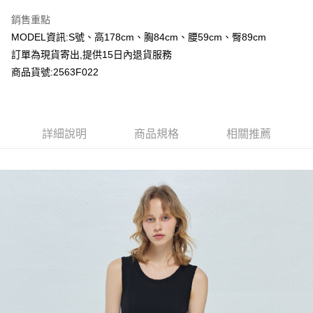
LINE Pay
銷售重點
Apple Pay
MODEL資訊:S號、高178cm、胸84cm、腰59cm、臀89cm
訂單為現貨寄出,提供15日內退貨服務
Google Pay
商品貨號:2563F022
運送方式
全家付款取貨
詳細說明
商品規格
相關推薦
每筆NT$80，滿NT$2,000(含以上)免運費
付款後全家取貨
每筆NT$80，滿NT$2,000(含以上)免運費
7-11付款取貨
每筆NT$80，滿NT$2,000(含以上)免運費
付款後7-11取貨
每筆NT$80，滿NT$2,000(含以上)免運費
宅配