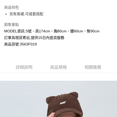
LINE Pay
商品特色
Apple Pay
另有長裙,可成套搭配
Google Pay
銷售重點
MODEL資訊:S號、高174cm、胸80cm、腰60cm、臀90cm
運送方式
訂單為現貨寄出,提供15日內退貨服務
全家付款取貨
商品貨號:3563F019
每筆NT$80，滿NT$2,000(含以上)免運費
付款後全家取貨
詳細說明
商品規格
相關推薦
每筆NT$80，滿NT$2,000(含以上)免運費
7-11付款取貨
每筆NT$80，滿NT$2,000(含以上)免運費
付款後7-11取貨
每筆NT$80，滿NT$2,000(含以上)免運費
宅配