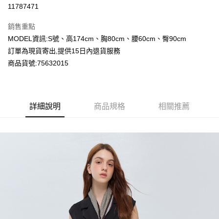
超商取貨付款
11787471
LINE Pay
銷售重點
Apple Pay
MODEL資訊:S號、高174cm、胸80cm、腰60cm、臀90cm
訂單為現貨寄出,提供15日內退貨服務
Google Pay
商品貨號:75632015
運送方式
全家付款取貨
詳細說明
商品規格
相關推薦
每筆NT$80，滿NT$2,000(含以上)免運費
付款後全家取貨
每筆NT$80，滿NT$2,000(含以上)免運費
7-11付款取貨
每筆NT$80，滿NT$2,000(含以上)免運費
付款後7-11取貨
每筆NT$80，滿NT$2,000(含以上)免運費