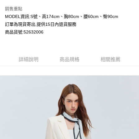
LINE Pay
銷售重點
Apple Pay
MODEL資訊:S號、高174cm、胸80cm、腰60cm、臀90cm
訂單為現貨寄出,提供15日內退貨服務
Google Pay
商品貨號:52632006
運送方式
全家付款取貨
詳細說明
商品規格
相關推薦
每筆NT$80，滿NT$2,000(含以上)免運費
付款後全家取貨
每筆NT$80，滿NT$2,000(含以上)免運費
7-11付款取貨
每筆NT$80，滿NT$2,000(含以上)免運費
付款後7-11取貨
每筆NT$80，滿NT$2,000(含以上)免運費
宅配