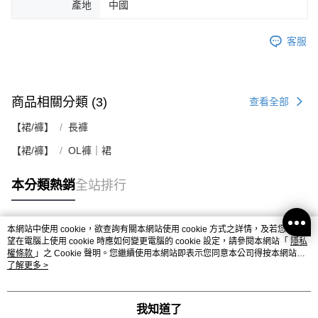
產地
中國
客服
商品相關分類 (3)
查看全部
【裙/褲】
長褲
【裙/褲】
OL褲｜裙
本分類熱銷
全站排行
本網站中使用 cookie，欲查詢有關本網站使用 cookie 方式之詳情，及若您不希
熱門標籤
望在電腦上使用 cookie 時應如何變更電腦的 cookie 設定，請參閱本網站「
隱私
權條款
」之 Cookie 聲明。您繼續使用本網站即表示您同意本公司得按本網站使
用條款之 Cookie 聲明使用 cookie。
了解更多 >
我知道了