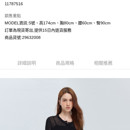
超商取貨付款
11787516
LINE Pay
銷售重點
Apple Pay
MODEL資訊:S號、高174cm、胸80cm、腰60cm、臀90cm
訂單為現貨寄出,提供15日內退貨服務
Google Pay
商品貨號:29632008
運送方式
全家付款取貨
詳細說明
商品規格
相關推薦
每筆NT$80，滿NT$2,000(含以上)免運費
付款後全家取貨
每筆NT$80，滿NT$2,000(含以上)免運費
7-11付款取貨
每筆NT$80，滿NT$2,000(含以上)免運費
付款後7-11取貨
每筆NT$80，滿NT$2,000(含以上)免運費