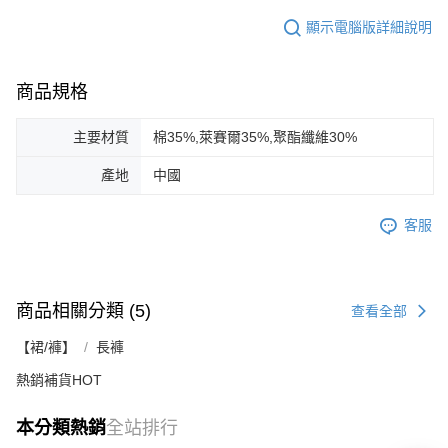
顯示電腦版詳細說明
商品規格
主要材質
棉35%,萊賽爾35%,聚酯纖維30%
產地
中國
客服
商品相關分類 (5)
查看全部
【裙/褲】
長褲
熱銷補貨HOT
本分類熱銷
全站排行