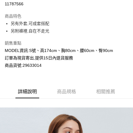
超商取貨付款
11787566
LINE Pay
商品特色
Apple Pay
另有外套,可成套搭配
另附褲裡,自在不走光
Google Pay
銷售重點
運送方式
MODEL資訊:S號、高174cm、胸80cm、腰60cm、臀90cm
全家付款取貨
訂單為現貨寄出,提供15日內退貨服務
每筆NT$80，滿NT$2,000(含以上)免運費
商品貨號:29633014
付款後全家取貨
每筆NT$80，滿NT$2,000(含以上)免運費
詳細說明
商品規格
相關推薦
7-11付款取貨
每筆NT$80，滿NT$2,000(含以上)免運費
付款後7-11取貨
每筆NT$80，滿NT$2,000(含以上)免運費