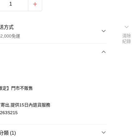
送方式
清除
2,000免運
紀錄
次付款
付款
限定】門市不販售
寄出,提供15日內退貨服務
y
63S215
類 (1)