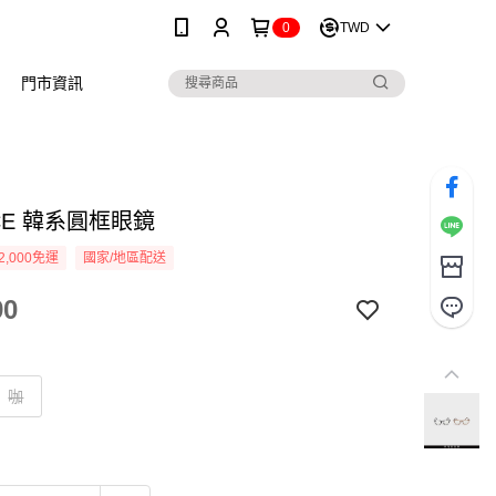
0
TWD
門市資訊
ICE 韓系圓框眼鏡
2,000免運
國家/地區配送
90
咖