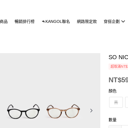
商品
暢銷排行榜
🦘KANGOL聯名
網路限定款
穿搭企劃
SO N
超取滿NT$
NT$5
顏色
黑
數量