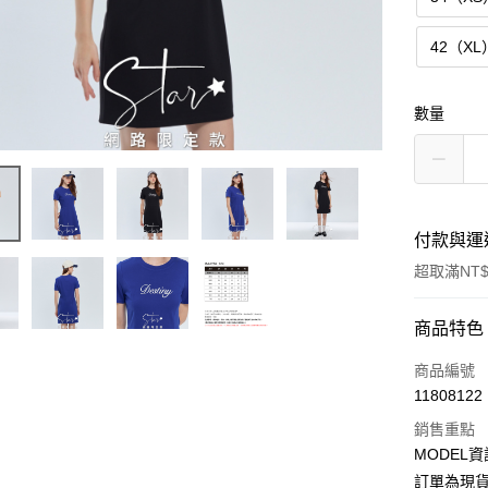
42（XL
數量
付款與運
超取滿NT$
付款方式
商品特色
信用卡一
商品編號
11808122
超商取貨
銷售重點
LINE Pay
MODEL資
訂單為現貨