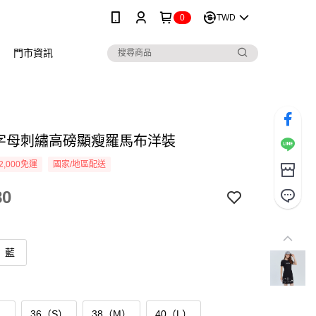
0
TWD
門市資訊
R 字母刺繡高磅顯瘦羅馬布洋裝
2,000免運
國家/地區配送
80
藍
）
36（S）
38（M）
40（L）