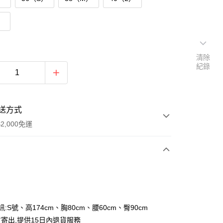
）
清除
紀錄
送方式
2,000免運
次付款
付款
訊:S號、高174cm、胸80cm、腰60cm、臀90cm
寄出,提供15日內退貨服務