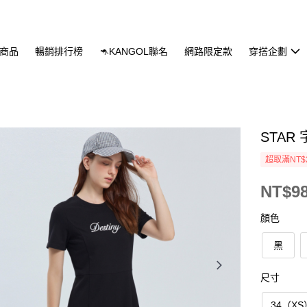
商品
暢銷排行榜
🦘KANGOL聯名
網路限定款
穿搭企劃
STA
超取滿NT$
NT$9
顏色
黑
尺寸
34（XS