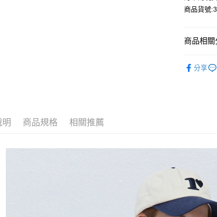
Apple Pay
商品貨號:35
Google Pa
商品相關分
運送方式
STAR系
全家付款
分享
【洋裝】
每筆NT$8
【洋裝】
付款後全
時尚風格
每筆NT$8
說明
商品規格
相關推薦
7-11付款
每筆NT$8
付款後7-1
每筆NT$8
宅配
每筆NT$1