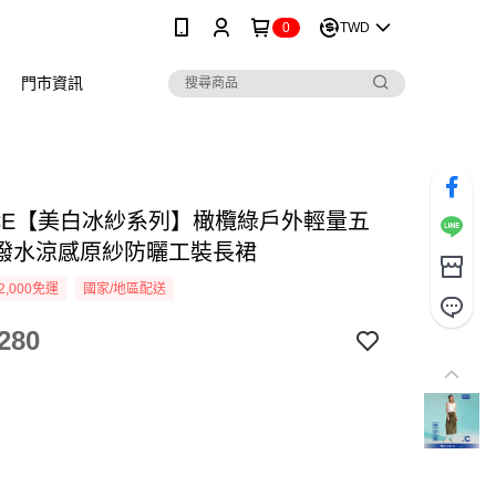
0
TWD
門市資訊
NICE【美白冰紗系列】橄欖綠戶外輕量五
潑水涼感原紗防曬工裝長裙
2,000免運
國家/地區配送
280