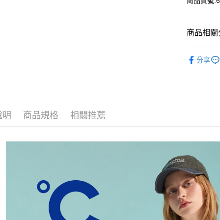
商品貨號:65
Google Pa
商品相關分
運送方式
【裙/褲】
全家付款
分享
美白冰紗衣-
每筆NT$8
付款後全
每筆NT$8
說明
商品規格
相關推薦
7-11付款
每筆NT$8
付款後7-1
每筆NT$8
宅配
每筆NT$1
離島宅配