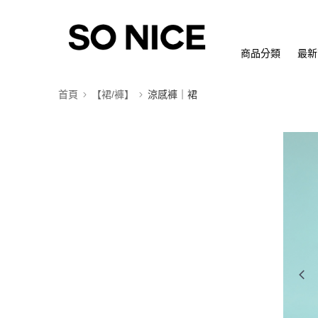
商品分類
最新
首頁
【裙/褲】
涼感褲｜裙