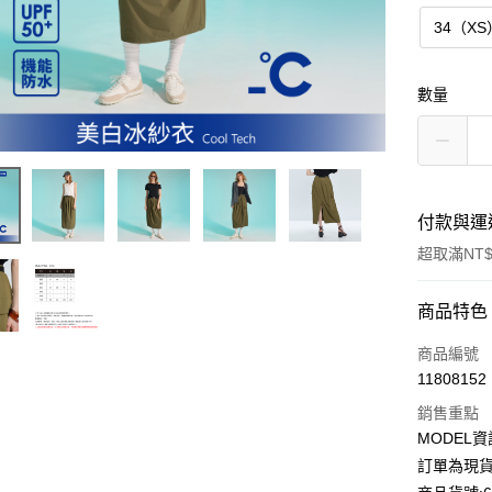
34（XS
數量
付款與運
超取滿NT$
付款方式
商品特色
信用卡一
商品編號
11808152
超商取貨
銷售重點
LINE Pay
MODEL資
訂單為現貨
Apple Pay