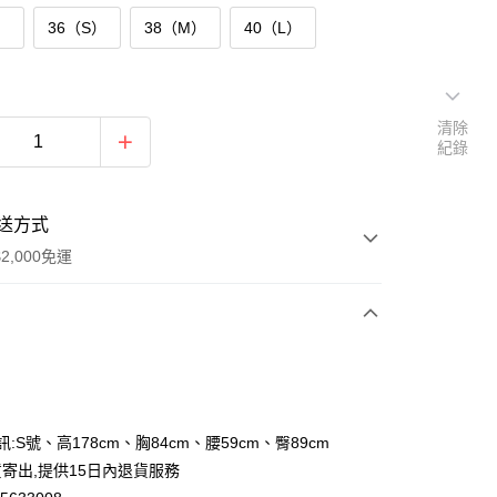
）
36（S）
38（M）
40（L）
清除
紀錄
送方式
2,000免運
次付款
付款
訊:S號、高178cm、胸84cm、腰59cm、臀89cm
寄出,提供15日內退貨服務