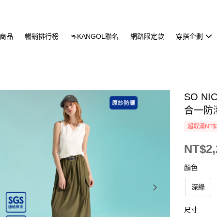
商品
暢銷排行榜
🦘KANGOL聯名
網路限定款
穿搭企劃
SO 
合一防
超取滿NT$
NT$2,
顏色
深綠
尺寸