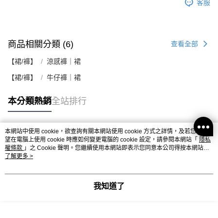
客服
商品相關分類 (6)
查看全部
【裙/褲】
涼感褲｜裙
【裙/褲】
牛仔褲｜裙
本分類熱銷
全站排行
本網站中使用 cookie，欲查詢有關本網站使用 cookie 方式之詳情，及若您不希
熱門標籤
望在電腦上使用 cookie 時應如何變更電腦的 cookie 設定，請參閱本網站「
隱私
權條款
」之 Cookie 聲明。您繼續使用本網站即表示您同意本公司得按本網站使
用條款之 Cookie 聲明使用 cookie。
了解更多 >
我知道了