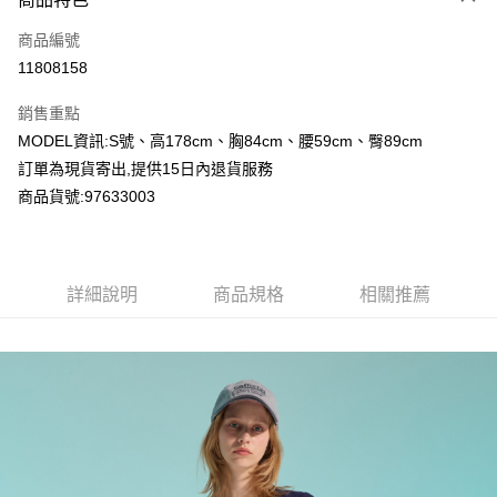
信用卡一次付款
商品編號
超商取貨付款
11808158
LINE Pay
銷售重點
Apple Pay
MODEL資訊:S號、高178cm、胸84cm、腰59cm、臀89cm
訂單為現貨寄出,提供15日內退貨服務
Google Pay
商品貨號:97633003
運送方式
全家付款取貨
詳細說明
商品規格
相關推薦
每筆NT$80，滿NT$2,000(含以上)免運費
付款後全家取貨
每筆NT$80，滿NT$2,000(含以上)免運費
7-11付款取貨
每筆NT$80，滿NT$2,000(含以上)免運費
付款後7-11取貨