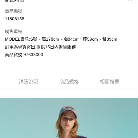
信用卡一次付款
商品編號
超商取貨付款
11808158
LINE Pay
銷售重點
Apple Pay
MODEL資訊:S號、高178cm、胸84cm、腰59cm、臀89cm
訂單為現貨寄出,提供15日內退貨服務
Google Pay
商品貨號:97633003
運送方式
全家付款取貨
詳細說明
商品規格
相關推薦
每筆NT$80，滿NT$2,000(含以上)免運費
付款後全家取貨
每筆NT$80，滿NT$2,000(含以上)免運費
7-11付款取貨
每筆NT$80，滿NT$2,000(含以上)免運費
付款後7-11取貨