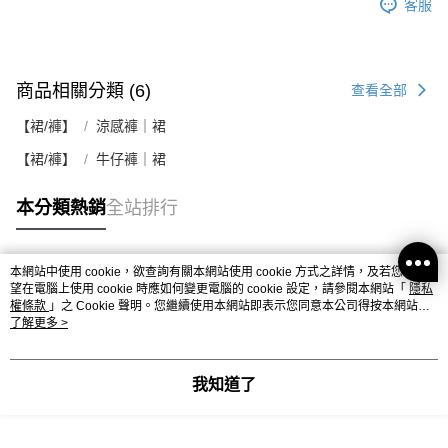
客服
商品相關分類 (6)
查看全部
【裙/褲】
涼感褲｜裙
【裙/褲】
牛仔褲｜裙
本分類熱銷
全站排行
本網站中使用 cookie，欲查詢有關本網站使用 cookie 方式之詳情，及若您不希
熱門標籤
望在電腦上使用 cookie 時應如何變更電腦的 cookie 設定，請參閱本網站「
隱私
權條款
」之 Cookie 聲明。您繼續使用本網站即表示您同意本公司得按本網站使
用條款之 Cookie 聲明使用 cookie。
了解更多 >
我知道了