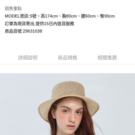
LINE Pay
銷售重點
Apple Pay
MODEL資訊:S號、高174cm、胸80cm、腰60cm、臀90cm
訂單為現貨寄出,提供15日內退貨服務
Google Pay
商品貨號:29631038
運送方式
全家付款取貨
詳細說明
商品規格
相關推薦
每筆NT$80，滿NT$2,000(含以上)免運費
付款後全家取貨
每筆NT$80，滿NT$2,000(含以上)免運費
7-11付款取貨
每筆NT$80，滿NT$2,000(含以上)免運費
付款後7-11取貨
每筆NT$80，滿NT$2,000(含以上)免運費
宅配