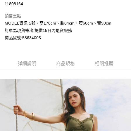
超商取貨付款
11808164
LINE Pay
銷售重點
Apple Pay
MODEL資訊:S號、高178cm、胸84cm、腰60cm、臀90cm
訂單為現貨寄出,提供15日內退貨服務
Google Pay
商品貨號:58634005
運送方式
全家付款取貨
詳細說明
商品規格
相關推薦
每筆NT$80，滿NT$1,000(含以上)免運費
付款後全家取貨
每筆NT$80，滿NT$1,000(含以上)免運費
7-11付款取貨
每筆NT$80，滿NT$1,000(含以上)免運費
付款後7-11取貨
每筆NT$80，滿NT$1,000(含以上)免運費