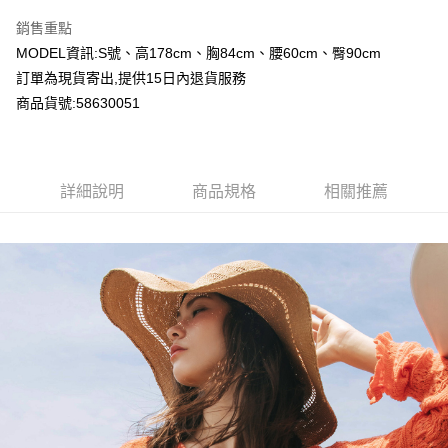
LINE Pay
銷售重點
Apple Pay
MODEL資訊:S號、高178cm、胸84cm、腰60cm、臀90cm
訂單為現貨寄出,提供15日內退貨服務
Google Pay
商品貨號:58630051
運送方式
全家付款取貨
詳細說明
商品規格
相關推薦
每筆NT$80，滿NT$2,000(含以上)免運費
付款後全家取貨
每筆NT$80，滿NT$2,000(含以上)免運費
7-11付款取貨
每筆NT$80，滿NT$2,000(含以上)免運費
付款後7-11取貨
每筆NT$80，滿NT$2,000(含以上)免運費
宅配