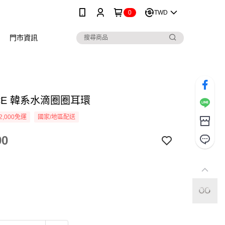
0
TWD
門市資訊
ICE 韓系水滴圈圈耳環
2,000免運
國家/地區配送
90