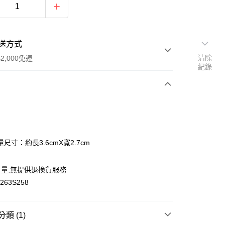
送方式
清除
2,000免運
紀錄
次付款
付款
尺寸：約長3.6cmX寬2.7cm
量,無提供退換貨服務
y
63S258
類 (1)