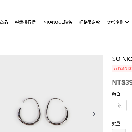
商品
暢銷排行榜
🦘KANGOL聯名
網路限定款
穿搭企劃
SO N
超取滿NT$
NT$3
顏色
銀
數量