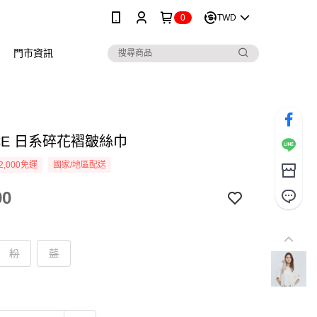
0
TWD
門市資訊
ICE 日系碎花褶皺絲巾
2,000免運
國家/地區配送
90
粉
藍