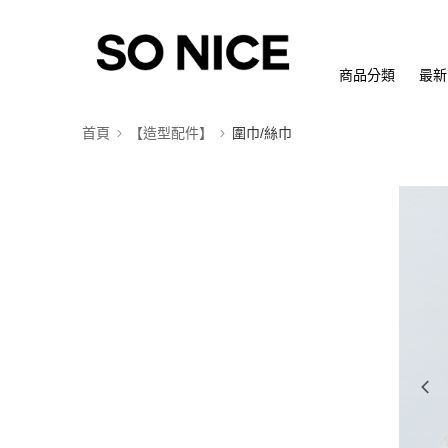
商品分類
最新
首頁
【造型配件】
圍巾/絲巾