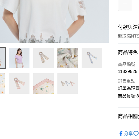
付款與運
超取滿NT$
付款方式
商品特色
信用卡一
商品編號
11829525
超商取貨
銷售重點
LINE Pay
訂單為現貨
商品貨號:86
Apple Pay
Google Pa
商品相關分
【造型配
運送方式
分享