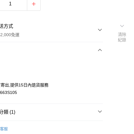
送方式
清除
2,000免運
紀錄
次付款
付款
寄出,提供15日內退貨服務
63S105
y
類 (1)
件】
圍巾/絲巾
客服