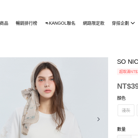
商品
暢銷排行榜
🦘KANGOL聯名
網路限定款
穿搭企劃
SO N
超取滿NT$
NT$3
顏色
淺灰
數量