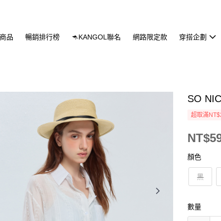
商品
暢銷排行榜
🦘KANGOL聯名
網路限定款
穿搭企劃
SO N
超取滿NT$
NT$5
顏色
黑
數量