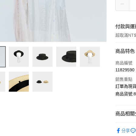
付款與運
超取滿NT$
付款方式
商品特色
信用卡一
商品編號
11829590
超商取貨
銷售重點
LINE Pay
訂單為現貨
商品貨號:86
Apple Pay
Google Pa
商品相關分
【造型配
運送方式
分享