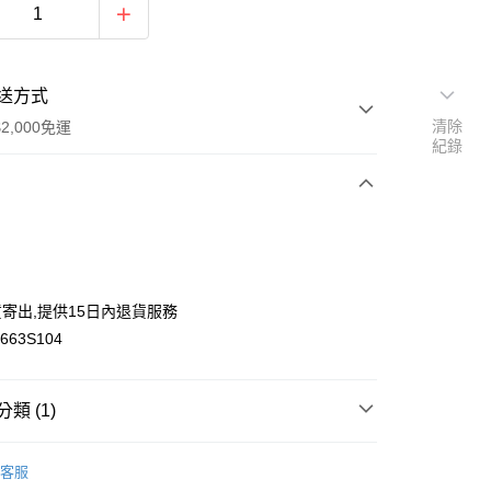
送方式
清除
2,000免運
紀錄
次付款
付款
寄出,提供15日內退貨服務
63S104
y
類 (1)
件】
帽子
客服