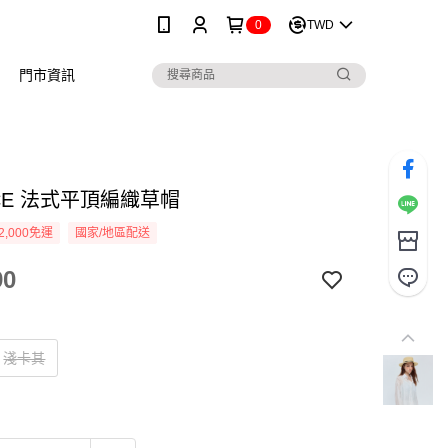
0
TWD
門市資訊
ICE 法式平頂編織草帽
2,000免運
國家/地區配送
90
淺卡其