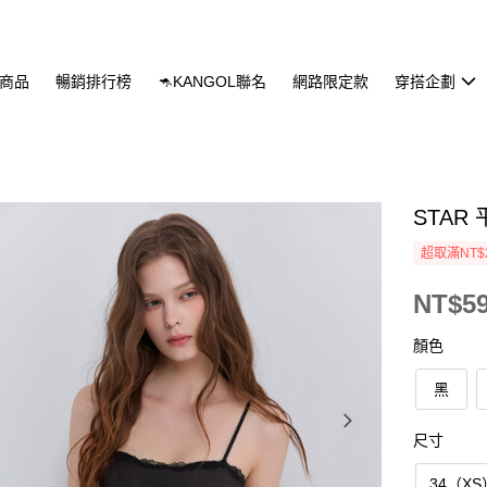
商品
暢銷排行榜
🦘KANGOL聯名
網路限定款
穿搭企劃
STAR
超取滿NT$
NT$5
顏色
黑
尺寸
34（XS