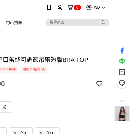
0
TWD
門市資訊
 平口蕾絲可調節吊帶短版BRA TOP
2,000免運
國家/地區配送
90
米
）
36（S）
38（M）