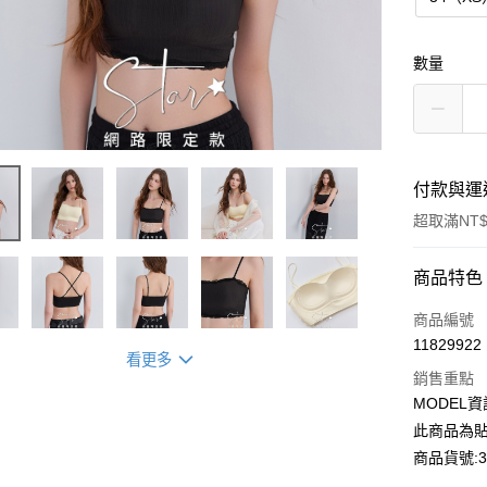
數量
付款與運
超取滿NT$
付款方式
商品特色
信用卡一
商品編號
11829922
超商取貨
看更多
銷售重點
LINE Pay
MODEL資
此商品為貼
Apple Pay
商品貨號:33
Google Pa