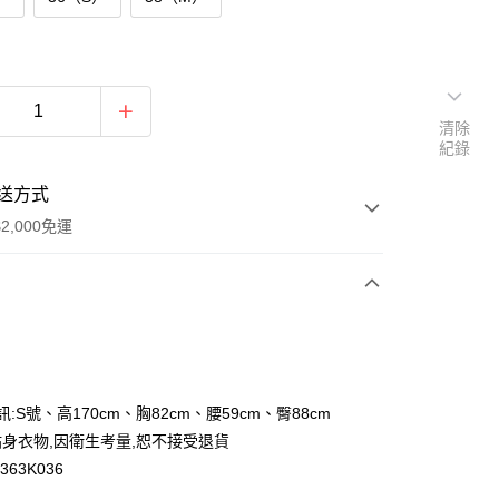
清除
紀錄
送方式
2,000免運
次付款
付款
訊:S號、高170cm、胸82cm、腰59cm、臀88cm
身衣物,因衛生考量,恕不接受退貨
63K036
y