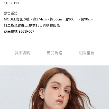
超商取貨付款
11830121
LINE Pay
銷售重點
Apple Pay
MODEL資訊:S號、高174cm、胸80cm、腰60cm、臀90cm
訂單為現貨寄出,提供15日內退貨服務
Google Pay
商品貨號:9363F007
運送方式
全家付款取貨
詳細說明
商品規格
相關推薦
每筆NT$80，滿NT$2,000(含以上)免運費
付款後全家取貨
每筆NT$80，滿NT$2,000(含以上)免運費
7-11付款取貨
每筆NT$80，滿NT$2,000(含以上)免運費
付款後7-11取貨
每筆NT$80，滿NT$2,000(含以上)免運費