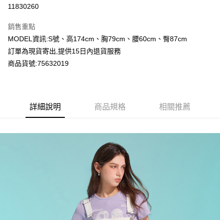
超商取貨付款
11830260
LINE Pay
銷售重點
Apple Pay
MODEL資訊:S號、高174cm、胸79cm、腰60cm、臀87cm
訂單為現貨寄出,提供15日內退貨服務
Google Pay
商品貨號:75632019
運送方式
全家付款取貨
詳細說明
商品規格
相關推薦
每筆NT$80，滿NT$2,000(含以上)免運費
付款後全家取貨
每筆NT$80，滿NT$2,000(含以上)免運費
7-11付款取貨
每筆NT$80，滿NT$2,000(含以上)免運費
付款後7-11取貨
每筆NT$80，滿NT$2,000(含以上)免運費