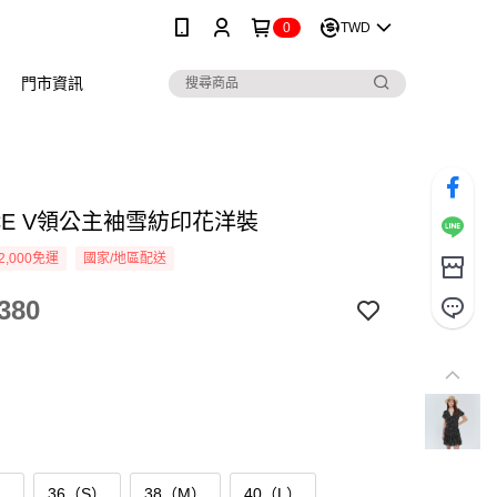
0
TWD
門市資訊
ICE V領公主袖雪紡印花洋裝
2,000免運
國家/地區配送
380
）
36（S）
38（M）
40（L）