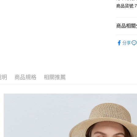
Apple Pay
商品貨號:75
Google Pa
商品相關分
運送方式
【洋裝】
全家付款
分享
氣質約會
每筆NT$8
付款後全
每筆NT$8
說明
商品規格
相關推薦
7-11付款
每筆NT$8
付款後7-1
每筆NT$8
宅配
每筆NT$1