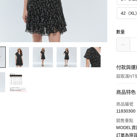
42（XL
數量
付款與運
超取滿NT$
付款方式
商品特色
信用卡一
商品編號
11830300
超商取貨
銷售重點
LINE Pay
MODEL資
訂單為現貨