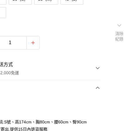
）
清除
紀錄
送方式
2,000免運
次付款
付款
訊:S號、高174cm、胸80cm、腰60cm、臀90cm
寄出,提供15日內退貨服務