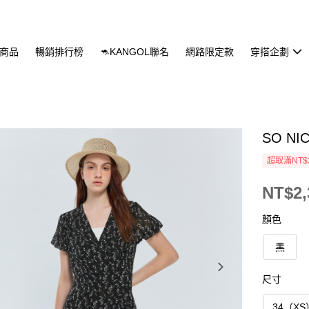
商品
暢銷排行榜
🦘KANGOL聯名
網路限定款
穿搭企劃
SO N
超取滿NT$
NT$2,
顏色
黑
尺寸
34（XS