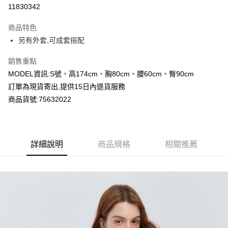
超商取貨付款
11830342
LINE Pay
商品特色
Apple Pay
另有外套,可成套搭配
Google Pay
銷售重點
MODEL資訊:S號、高174cm、胸80cm、腰60cm、臀90cm
運送方式
訂單為現貨寄出,提供15日內退貨服務
全家付款取貨
商品貨號:75632022
每筆NT$80，滿NT$2,000(含以上)免運費
付款後全家取貨
詳細說明
商品規格
相關推薦
每筆NT$80，滿NT$2,000(含以上)免運費
7-11付款取貨
每筆NT$80，滿NT$2,000(含以上)免運費
付款後7-11取貨
每筆NT$80，滿NT$2,000(含以上)免運費