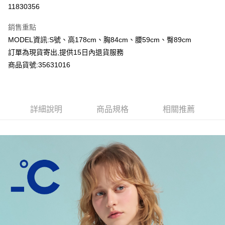
超商取貨付款
11830356
LINE Pay
銷售重點
Apple Pay
MODEL資訊:S號、高178cm、胸84cm、腰59cm、臀89cm
訂單為現貨寄出,提供15日內退貨服務
Google Pay
商品貨號:35631016
運送方式
全家付款取貨
詳細說明
商品規格
相關推薦
每筆NT$80，滿NT$2,000(含以上)免運費
付款後全家取貨
每筆NT$80，滿NT$2,000(含以上)免運費
7-11付款取貨
每筆NT$80，滿NT$2,000(含以上)免運費
付款後7-11取貨
每筆NT$80，滿NT$2,000(含以上)免運費