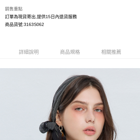
LINE Pay
銷售重點
Apple Pay
訂單為現貨寄出,提供15日內退貨服務
商品貨號:3163S062
Google Pay
運送方式
詳細說明
商品規格
相關推薦
全家付款取貨
每筆NT$80，滿NT$2,000(含以上)免運費
付款後全家取貨
每筆NT$80，滿NT$2,000(含以上)免運費
7-11付款取貨
每筆NT$80，滿NT$2,000(含以上)免運費
付款後7-11取貨
每筆NT$80，滿NT$2,000(含以上)免運費
宅配