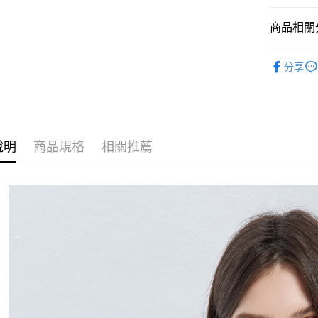
商品相關分
運送方式
【上衣】
全家付款
分享
街頭個性
每筆NT$8
付款後全
每筆NT$8
說明
商品規格
相關推薦
7-11付款
每筆NT$8
付款後7-1
每筆NT$8
宅配
每筆NT$1
離島宅配
每筆NT$4