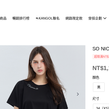
商品
暢銷排行榜
🦘KANGOL聯名
網路限定款
穿搭企劃
SO N
超取滿NT$
NT$1,
顏色
黑
尺寸
34（XS