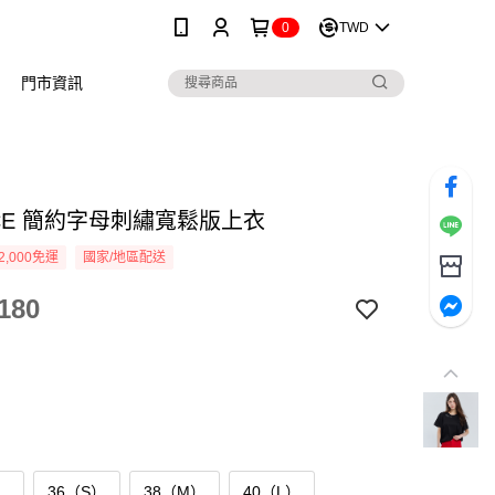
0
TWD
門市資訊
ICE 簡約字母刺繡寬鬆版上衣
2,000免運
國家/地區配送
180
）
36（S）
38（M）
40（L）