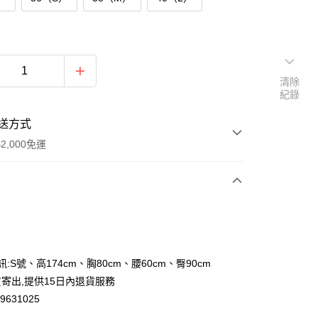
清除
紀錄
送方式
2,000免運
次付款
付款
訊:S號、高174cm、胸80cm、腰60cm、臀90cm
寄出,提供15日內退貨服務
631025
y