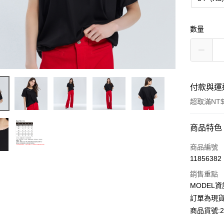
數量
付款與運
超取滿NT$
付款方式
商品特色
信用卡一
商品編號
11856382
超商取貨
銷售重點
LINE Pay
MODEL資
訂單為現貨
Apple Pay
商品貨號:29
Google Pa