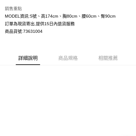
LINE Pay
銷售重點
Apple Pay
MODEL資訊:S號、高174cm、胸80cm、腰60cm、臀90cm
訂單為現貨寄出,提供15日內退貨服務
Google Pay
商品貨號:73631004
運送方式
全家付款取貨
詳細說明
商品規格
相關推薦
每筆NT$80，滿NT$2,000(含以上)免運費
付款後全家取貨
每筆NT$80，滿NT$2,000(含以上)免運費
7-11付款取貨
每筆NT$80，滿NT$2,000(含以上)免運費
付款後7-11取貨
每筆NT$80，滿NT$2,000(含以上)免運費
宅配