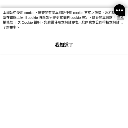
每筆NT$120，滿NT$2,000(含以上)免運費
離島宅配
本網站中使用 cookie，欲查詢有關本網站使用 cookie 方式之詳情，及若您不希
望在電腦上使用 cookie 時應如何變更電腦的 cookie 設定，請參閱本網站「
隱私
每筆NT$400，滿NT$2,000(含以上)免運費
權條款
」之 Cookie 聲明。您繼續使用本網站即表示您同意本公司得按本網站使
用條款之 Cookie 聲明使用 cookie。
了解更多 >
顯示電腦版詳細說明
付款後門市自取
免運費
我知道了
商品規格
國家/地區配送
查看運費
主要材質
聚酯纖維100%
其他材質
聚醯胺纖維65%,棉35%
產地
中國
客服
商品相關分類 (4)
查看全部