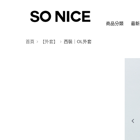
商品分類
最新
首頁
【外套】
西裝｜OL外套