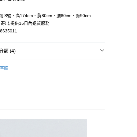
訊:S號、高174cm、胸80cm、腰60cm、臀90cm
y
寄出,提供15日內退貨服務
635011
類 (4)
取貨
0，滿NT$2,000(含以上)免運費
西裝｜OL外套
客服
家取貨
高級訂製系列
真絲｜三醋酸/二醋酸｜植萃纖維
0，滿NT$2,000(含以上)免運費
主
取貨
正式場合成套穿搭
0，滿NT$2,000(含以上)免運費
1取貨
0，滿NT$2,000(含以上)免運費