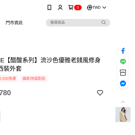
0
TWD
門市資訊
NICE【醋酸系列】流沙色優雅老錢風修身
西裝外套
2,000免運
國家/地區配送
780