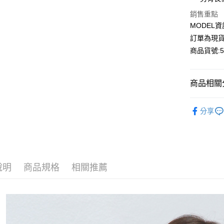
Apple Pay
銷售重點
MODEL資
Google Pa
訂單為現貨
商品貨號:58
運送方式
商品相關分
全家付款
每筆NT$8
【外套】
分享
付款後全
LUXE｜
每筆NT$8
職場大女
7-11付款
成套搭配
每筆NT$8
說明
商品規格
相關推薦
付款後7-1
每筆NT$8
宅配