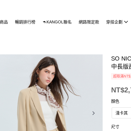
商品
暢銷排行榜
🦘KANGOL聯名
網路限定款
穿搭企劃
SO 
中長版
超取滿NT$
NT$2,
顏色
淺卡其
尺寸