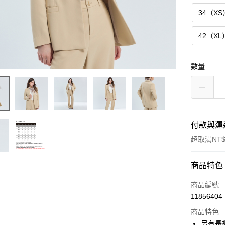
34（XS
42（XL
數量
付款與運
超取滿NT$
付款方式
商品特色
信用卡一
商品編號
11856404
超商取貨
商品特色
LINE Pay
另有長