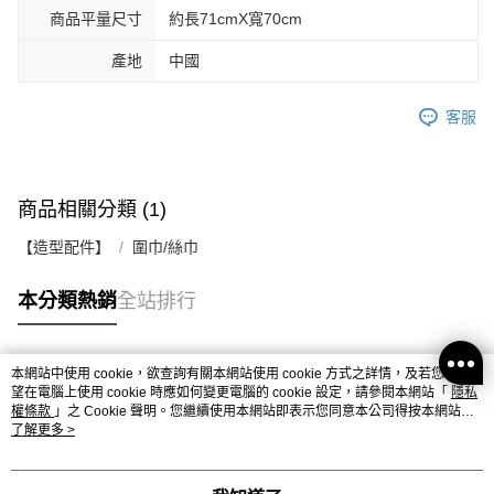
商品平量尺寸
約長71cmX寬70cm
產地
中國
客服
商品相關分類 (1)
【造型配件】
圍巾/絲巾
本分類熱銷
全站排行
本網站中使用 cookie，欲查詢有關本網站使用 cookie 方式之詳情，及若您不希
熱門標籤
望在電腦上使用 cookie 時應如何變更電腦的 cookie 設定，請參閱本網站「
隱私
權條款
」之 Cookie 聲明。您繼續使用本網站即表示您同意本公司得按本網站使
用條款之 Cookie 聲明使用 cookie。
了解更多 >