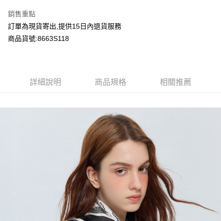
LINE Pay
銷售重點
Apple Pay
訂單為現貨寄出,提供15日內退貨服務
商品貨號:8663S118
Google Pay
運送方式
詳細說明
商品規格
相關推薦
全家付款取貨
每筆NT$80，滿NT$2,000(含以上)免運費
付款後全家取貨
每筆NT$80，滿NT$2,000(含以上)免運費
7-11付款取貨
每筆NT$80，滿NT$2,000(含以上)免運費
付款後7-11取貨
每筆NT$80，滿NT$2,000(含以上)免運費
宅配