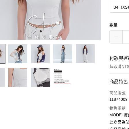
34（XS
數量
付款與運
超取滿NT$
付款方式
商品特色
信用卡一
商品編號
11874009
超商取貨
銷售重點
LINE Pay
MODEL資
此商品為貼
Apple Pay