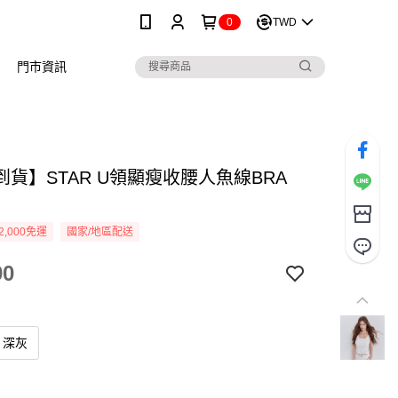
0
TWD
門市資訊
到貨】STAR U領顯瘦收腰人魚線BRA
2,000免運
國家/地區配送
90
深灰