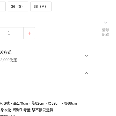
）
36（S）
38（M）
清除
紀錄
送方式
2,000免運
次付款
付款
訊:S號、高170cm、胸82cm、腰59cm、臀88cm
身衣物,因衛生考量,恕不接受退貨