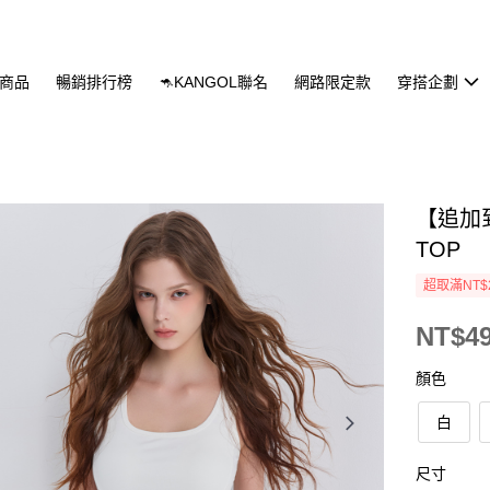
商品
暢銷排行榜
🦘KANGOL聯名
網路限定款
穿搭企劃
【追加
TOP
超取滿NT$
NT$4
顏色
白
尺寸