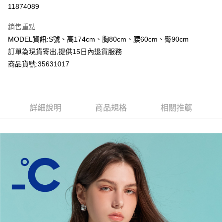
超商取貨付款
11874089
LINE Pay
銷售重點
Apple Pay
MODEL資訊:S號、高174cm、胸80cm、腰60cm、臀90cm
訂單為現貨寄出,提供15日內退貨服務
Google Pay
商品貨號:35631017
運送方式
全家付款取貨
詳細說明
商品規格
相關推薦
每筆NT$80，滿NT$2,000(含以上)免運費
付款後全家取貨
每筆NT$80，滿NT$2,000(含以上)免運費
7-11付款取貨
每筆NT$80，滿NT$2,000(含以上)免運費
付款後7-11取貨
每筆NT$80，滿NT$2,000(含以上)免運費