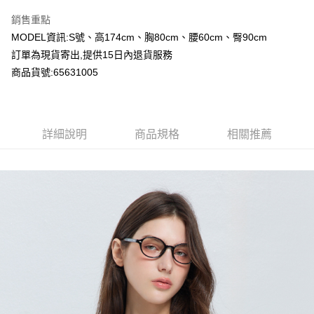
LINE Pay
銷售重點
Apple Pay
MODEL資訊:S號、高174cm、胸80cm、腰60cm、臀90cm
訂單為現貨寄出,提供15日內退貨服務
Google Pay
商品貨號:65631005
運送方式
全家付款取貨
詳細說明
商品規格
相關推薦
每筆NT$80，滿NT$2,000(含以上)免運費
付款後全家取貨
每筆NT$80，滿NT$2,000(含以上)免運費
7-11付款取貨
每筆NT$80，滿NT$2,000(含以上)免運費
付款後7-11取貨
每筆NT$80，滿NT$2,000(含以上)免運費
宅配