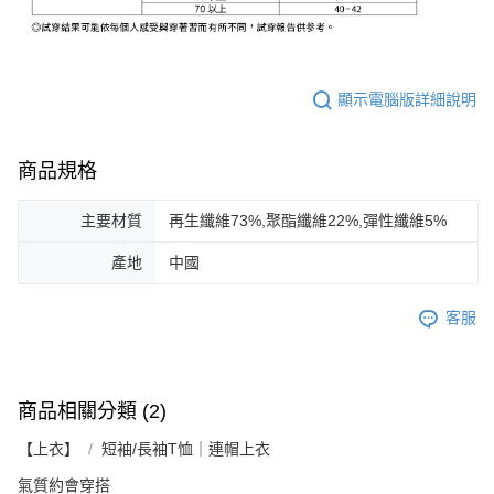
顯示電腦版詳細說明
商品規格
主要材質
再生纖維73%,聚酯纖維22%,彈性纖維5%
產地
中國
客服
商品相關分類 (2)
【上衣】
短袖/長袖T恤｜連帽上衣
氣質約會穿搭