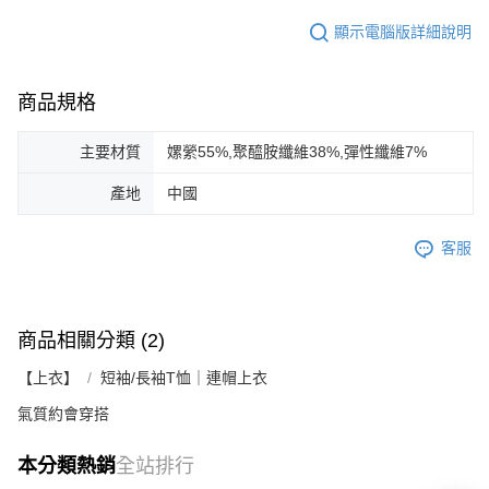
顯示電腦版詳細說明
商品規格
主要材質
嫘縈55%,聚醯胺纖維38%,彈性纖維7%
產地
中國
客服
商品相關分類 (2)
【上衣】
短袖/長袖T恤｜連帽上衣
氣質約會穿搭
本分類熱銷
全站排行