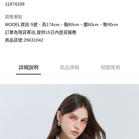
超商取貨付款
11874109
LINE Pay
銷售重點
Apple Pay
MODEL資訊:S號、高174cm、胸80cm、腰60cm、臀90cm
訂單為現貨寄出,提供15日內退貨服務
Google Pay
商品貨號:29631042
運送方式
全家付款取貨
詳細說明
商品規格
相關推薦
每筆NT$80，滿NT$2,000(含以上)免運費
付款後全家取貨
每筆NT$80，滿NT$2,000(含以上)免運費
7-11付款取貨
每筆NT$80，滿NT$2,000(含以上)免運費
付款後7-11取貨
每筆NT$80，滿NT$2,000(含以上)免運費