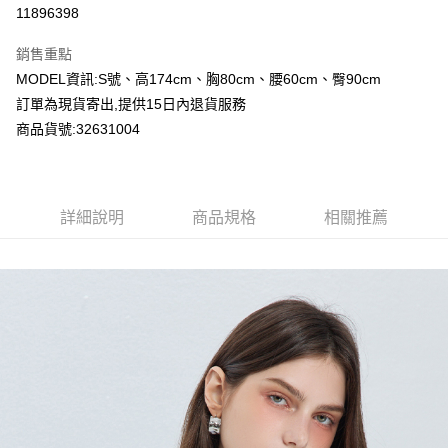
超商取貨付款
11896398
LINE Pay
銷售重點
Apple Pay
MODEL資訊:S號、高174cm、胸80cm、腰60cm、臀90cm
訂單為現貨寄出,提供15日內退貨服務
Google Pay
商品貨號:32631004
運送方式
全家付款取貨
詳細說明
商品規格
相關推薦
每筆NT$80，滿NT$2,000(含以上)免運費
付款後全家取貨
每筆NT$80，滿NT$2,000(含以上)免運費
7-11付款取貨
每筆NT$80，滿NT$2,000(含以上)免運費
付款後7-11取貨
每筆NT$80，滿NT$2,000(含以上)免運費