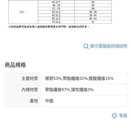
顯示電腦版詳細說明
商品規格
主要材質
嫘縈53%,聚酯纖維32%,醋酸纖維15%
內裡材質
聚酯纖維97%,彈性纖維3%
產地
中國
客服