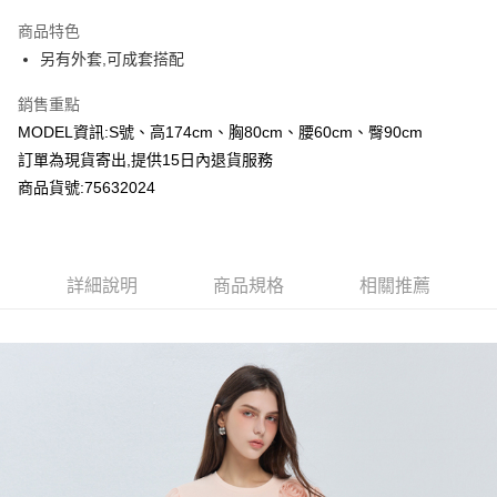
LINE Pay
商品特色
Apple Pay
另有外套,可成套搭配
Google Pay
銷售重點
MODEL資訊:S號、高174cm、胸80cm、腰60cm、臀90cm
運送方式
訂單為現貨寄出,提供15日內退貨服務
全家付款取貨
商品貨號:75632024
每筆NT$80，滿NT$1,000(含以上)免運費
付款後全家取貨
詳細說明
商品規格
相關推薦
每筆NT$80，滿NT$1,000(含以上)免運費
7-11付款取貨
每筆NT$80，滿NT$1,000(含以上)免運費
付款後7-11取貨
每筆NT$80，滿NT$1,000(含以上)免運費
宅配