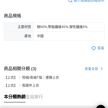
顯示電腦版詳細說明
商品規格
主要材質
棉50%,聚酯纖維45%,彈性纖維5%
產地
中國
客服
商品相關分類 (3)
查看全部
【上衣】
短袖/長袖T恤｜連帽上衣
【上衣】
假兩件上衣
本分類熱銷
全站排行