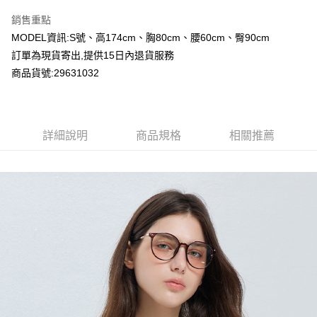
LINE Pay
銷售重點
Apple Pay
MODEL資訊:S號、高174cm、胸80cm、腰60cm、臀90cm
訂單為現貨寄出,提供15日內退貨服務
Google Pay
商品貨號:29631032
運送方式
全家付款取貨
詳細說明
商品規格
相關推薦
每筆NT$80，滿NT$2,000(含以上)免運費
付款後全家取貨
每筆NT$80，滿NT$2,000(含以上)免運費
7-11付款取貨
每筆NT$80，滿NT$2,000(含以上)免運費
付款後7-11取貨
每筆NT$80，滿NT$2,000(含以上)免運費
宅配