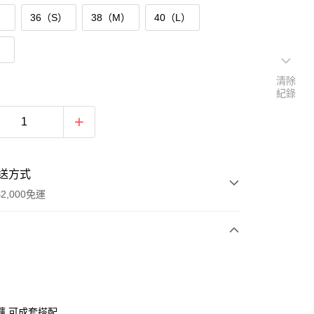
）
36（S）
38（M）
40（L）
）
清除
紀錄
送方式
2,000免運
次付款
付款
褲,可成套搭配