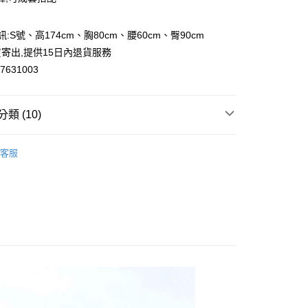
訊:S號、高174cm、胸80cm、腰60cm、臀90cm
y
寄出,提供15日內退貨服務
631003
類 (10)
取貨
0，滿NT$2,000(含以上)免運費
涼感上衣
客服
家取貨
OT
0，滿NT$2,000(含以上)免運費
氣推薦
取貨
本週新品
0，滿NT$2,000(含以上)免運費
背心｜內搭
1取貨
上衣
0，滿NT$2,000(含以上)免運費
潮流
休閒場合成套穿搭