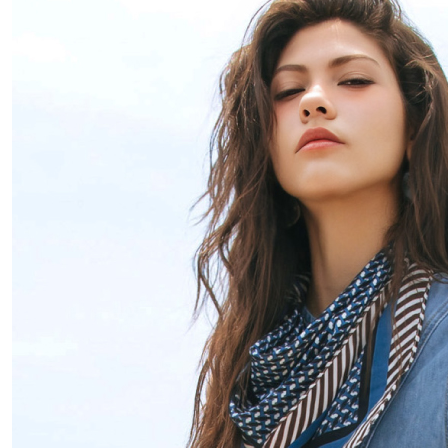
每筆NT$1
美白冰紗衣-
離島宅配
2026流行
每筆NT$4
付款後門
免運費
國家/地區