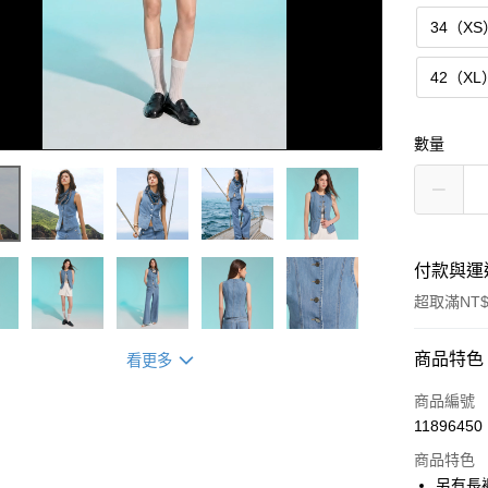
34（XS
42（XL
數量
付款與運
超取滿NT$
付款方式
商品特色
看更多
信用卡一
商品編號
11896450
超商取貨
商品特色
LINE Pay
另有長