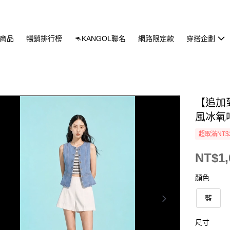
商品
暢銷排行榜
🦘KANGOL聯名
網路限定款
穿搭企劃
【追加
風冰氧
超取滿NT$
NT$1,
顏色
藍
尺寸