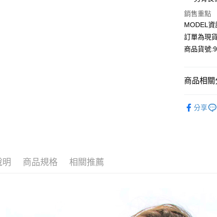
Apple Pay
銷售重點
MODEL資
Google Pa
訂單為現貨
商品貨號:97
運送方式
商品相關分
全家付款
每筆NT$8
【上衣】
分享
付款後全
熱銷補貨H
每筆NT$8
TOP50人
7-11付款
最新新品
每筆NT$8
說明
商品規格
相關推薦
【上衣】
付款後7-1
丹寧單品
每筆NT$8
時尚風格
宅配
成套搭配