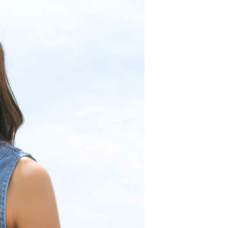
20，滿NT$2,000(含以上)免運費
°Ｃ🧊
美白冰紗系列｜其他
趨勢✨
航海系⚓
00，滿NT$2,000(含以上)免運費
市自取
配送
查看運費