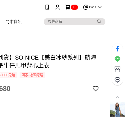
0
TWD
門市資訊
到貨】SO NICE【美白冰紗系列】航海
吧牛仔馬甲背心上衣
2,000免運
國家/地區配送
680