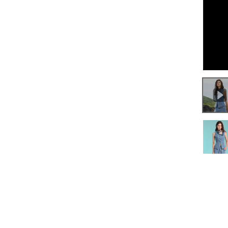
0:00
/
0:06