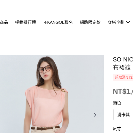
商品
暢銷排行榜
🦘KANGOL聯名
網路限定款
穿搭企劃
SO N
布裙褲
超取滿NT$
NT$1,
顏色
淺卡其
尺寸