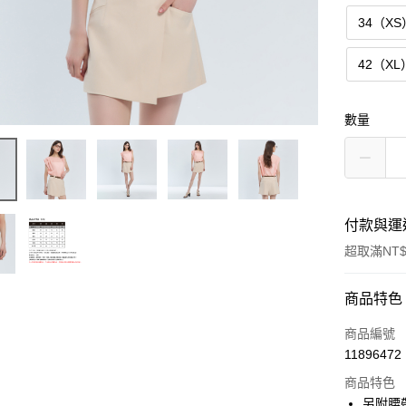
34（XS
42（XL
數量
付款與運
超取滿NT$
付款方式
商品特色
信用卡一
商品編號
11896472
超商取貨
商品特色
LINE Pay
另附腰