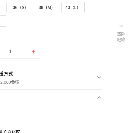
）
36（S）
38（M）
40（L）
）
清除
紀錄
送方式
2,000免運
次付款
付款
帶,自在搭配