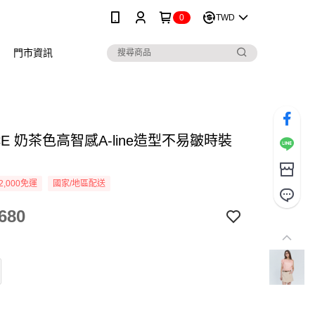
0
TWD
門市資訊
ICE 奶茶色高智感A-line造型不易皺時裝
2,000免運
國家/地區配送
680