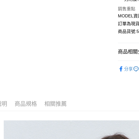
Apple Pay
銷售重點
MODEL資
Google Pa
訂單為現貨
商品貨號:52
運送方式
商品相關分
全家付款
每筆NT$8
【裙/褲】
分享
付款後全
【裙/褲】
每筆NT$8
輕熟職場
7-11付款
Easy Ca
每筆NT$8
說明
商品規格
相關推薦
付款後7-1
每筆NT$8
宅配