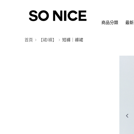
商品分類
最新
首頁
【裙/褲】
短褲｜褲裙