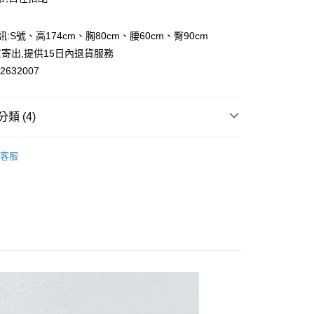
訊:S號、高174cm、胸80cm、腰60cm、臀90cm
y
寄出,提供15日內退貨服務
632007
類 (4)
取貨
0，滿NT$2,000(含以上)免運費
短褲｜褲裙
客服
家取貨
OL褲｜裙
0，滿NT$2,000(含以上)免運費
通勤
取貨
re系列
不易皺
0，滿NT$2,000(含以上)免運費
1取貨
0，滿NT$2,000(含以上)免運費