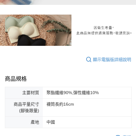
顯示電腦版詳細說明
商品規格
主要材質
聚酯纖維90%,彈性纖維10%
商品平量尺寸
襪筒長約16cm
(腳後跟量)
產地
中國