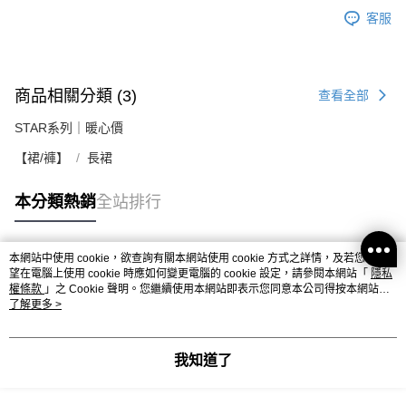
客服
商品相關分類 (3)
查看全部
STAR系列｜暖心價
【裙/褲】
長裙
本分類熱銷
全站排行
本網站中使用 cookie，欲查詢有關本網站使用 cookie 方式之詳情，及若您不希
熱門標籤
望在電腦上使用 cookie 時應如何變更電腦的 cookie 設定，請參閱本網站「
隱私
權條款
」之 Cookie 聲明。您繼續使用本網站即表示您同意本公司得按本網站使
用條款之 Cookie 聲明使用 cookie。
了解更多 >
我知道了