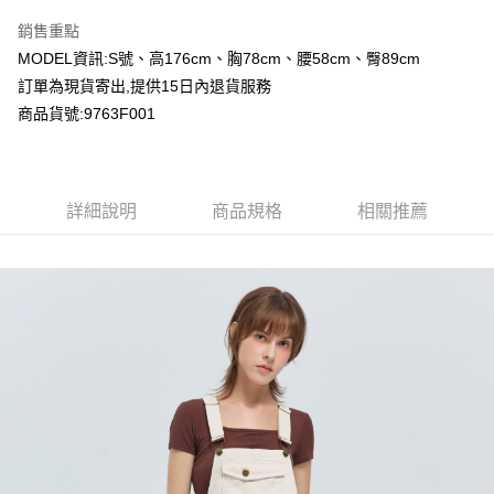
LINE Pay
銷售重點
Apple Pay
MODEL資訊:S號、高176cm、胸78cm、腰58cm、臀89cm
訂單為現貨寄出,提供15日內退貨服務
Google Pay
商品貨號:9763F001
運送方式
全家付款取貨
詳細說明
商品規格
相關推薦
每筆NT$80，滿NT$2,000(含以上)免運費
付款後全家取貨
每筆NT$80，滿NT$2,000(含以上)免運費
7-11付款取貨
每筆NT$80，滿NT$2,000(含以上)免運費
付款後7-11取貨
每筆NT$80，滿NT$2,000(含以上)免運費
宅配