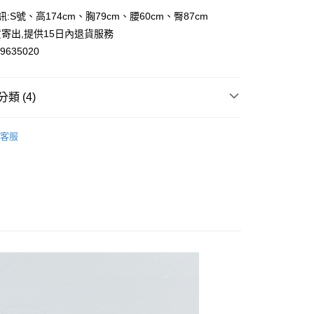
訊:S號、高174cm、胸79cm、腰60cm、臀87cm
y
寄出,提供15日內退貨服務
635020
類 (4)
取貨
0，滿NT$2,000(含以上)免運費
連帽｜休閒外套
客服
家取貨
風
0，滿NT$2,000(含以上)免運費
休閒場合成套穿搭
取貨
趨勢✨
運動風👟
0，滿NT$2,000(含以上)免運費
1取貨
0，滿NT$2,000(含以上)免運費
20，滿NT$2,000(含以上)免運費