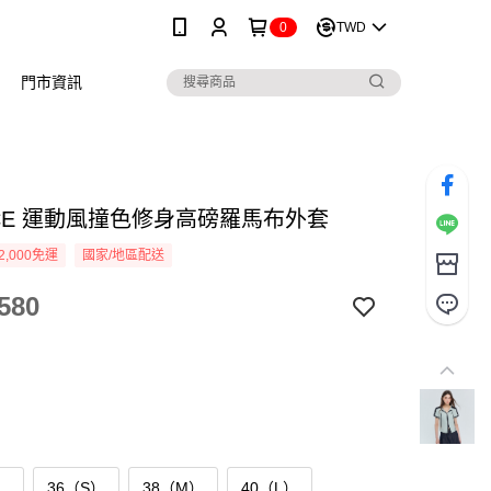
0
TWD
門市資訊
ICE 運動風撞色修身高磅羅馬布外套
2,000免運
國家/地區配送
580
）
36（S）
38（M）
40（L）