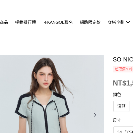
商品
暢銷排行榜
🦘KANGOL聯名
網路限定款
穿搭企劃
SO N
超取滿NT$
NT$1,
顏色
淺藍
尺寸
34（XS