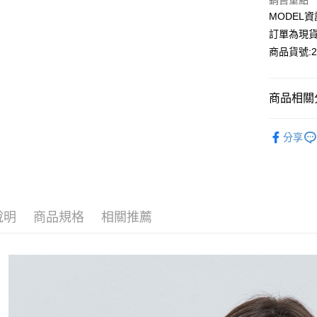
Apple Pay
銷售重點
MODEL資
Google Pa
訂單為現貨
商品貨號:29
運送方式
商品相關分
全家付款
每筆NT$8
【外套】
分享
付款後全
街頭個性
每筆NT$8
成套搭配
7-11付款
2026流行
每筆NT$8
說明
商品規格
相關推薦
付款後7-1
每筆NT$8
宅配
每筆NT$1