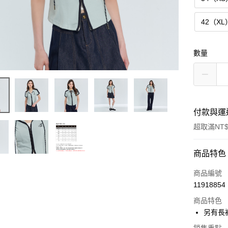
42（XL
數量
付款與運
超取滿NT$
付款方式
商品特色
信用卡一
商品編號
11918854
超商取貨
商品特色
LINE Pay
另有長