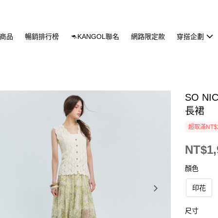
商品
暢銷排行榜
🦘KANGOL聯名
網路限定款
穿搭企劃
SO 
長裙
超取滿NT$
NT$1,
顏色
印花
尺寸