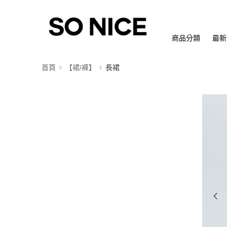
商品分類
最新
首頁
【裙/褲】
長裙