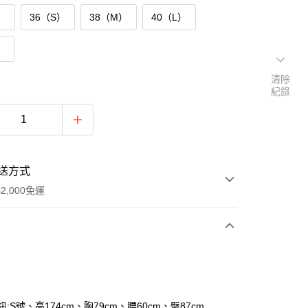
）
36（S）
38（M）
40（L）
）
清除
紀錄
送方式
2,000免運
次付款
付款
訊:S號、高174cm、胸79cm、腰60cm、臀87cm