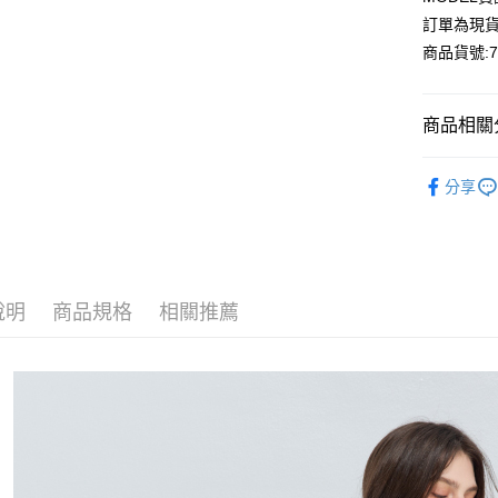
訂單為現貨
Apple Pay
商品貨號:75
Google Pa
商品相關分
運送方式
【裙/褲】
全家付款
分享
氣質約會
每筆NT$8
付款後全
每筆NT$8
說明
商品規格
相關推薦
7-11付款
每筆NT$8
付款後7-1
每筆NT$8
宅配