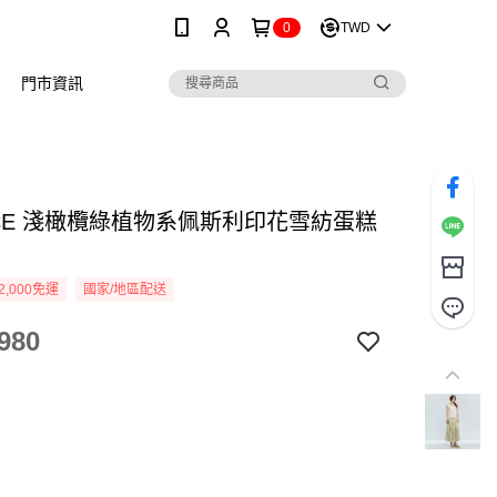
0
TWD
門市資訊
NICE 淺橄欖綠植物系佩斯利印花雪紡蛋糕
2,000免運
國家/地區配送
980