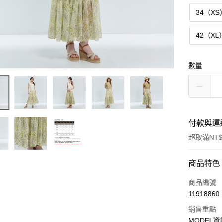
34（XS
42（XL
數量
付款與運
超取滿NT$
付款方式
商品特色
信用卡一
商品編號
11918860
超商取貨
銷售重點
LINE Pay
MODEL資