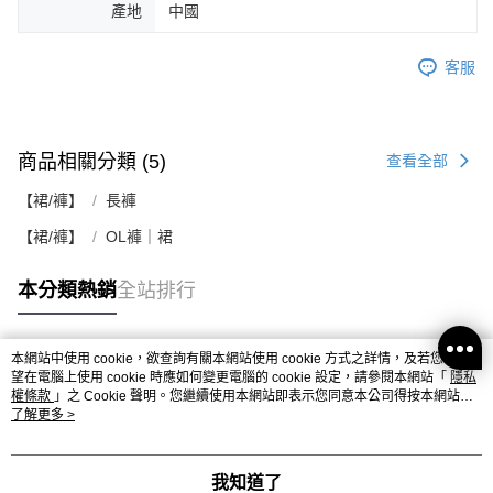
產地
中國
客服
商品相關分類 (5)
查看全部
【裙/褲】
長褲
【裙/褲】
OL褲｜裙
本分類熱銷
全站排行
本網站中使用 cookie，欲查詢有關本網站使用 cookie 方式之詳情，及若您不希
熱門標籤
望在電腦上使用 cookie 時應如何變更電腦的 cookie 設定，請參閱本網站「
隱私
權條款
」之 Cookie 聲明。您繼續使用本網站即表示您同意本公司得按本網站使
用條款之 Cookie 聲明使用 cookie。
了解更多 >
我知道了