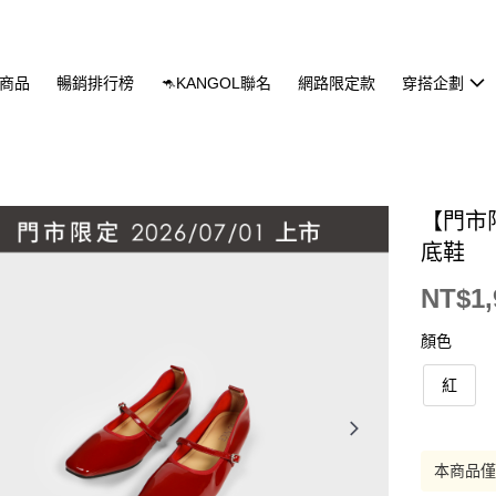
商品
暢銷排行榜
🦘KANGOL聯名
網路限定款
穿搭企劃
【門市
底鞋
NT$1,
顏色
紅
本商品