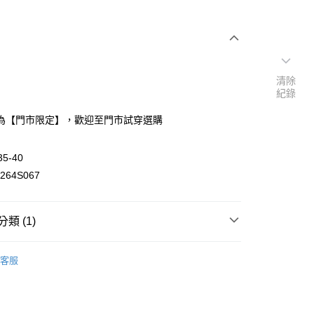
清除
紀錄
為【門市限定】，歡迎至門市試穿選購
5-40
64S067
類 (1)
件】
門市限定設計鞋款
客服