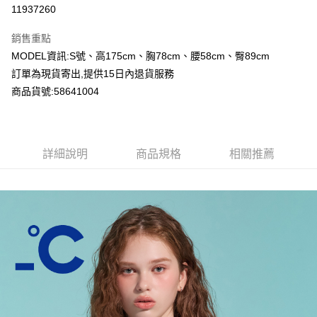
超商取貨付款
11937260
LINE Pay
銷售重點
Apple Pay
MODEL資訊:S號、高175cm、胸78cm、腰58cm、臀89cm
訂單為現貨寄出,提供15日內退貨服務
Google Pay
商品貨號:58641004
運送方式
全家付款取貨
詳細說明
商品規格
相關推薦
每筆NT$80，滿NT$2,000(含以上)免運費
付款後全家取貨
每筆NT$80，滿NT$2,000(含以上)免運費
7-11付款取貨
每筆NT$80，滿NT$2,000(含以上)免運費
付款後7-11取貨
每筆NT$80，滿NT$2,000(含以上)免運費