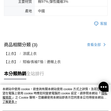
主要材質
棉97%,彈性纖維3%
產地
中國
客服
商品相關分類 (3)
查看全部
【上衣】
涼感上衣
【上衣】
短袖/長袖T恤｜連帽上衣
本分類熱銷
全站排行
本網站中使用 cookie，欲查詢有關本網站使用 cookie 方式之詳情，及若您不希
熱門標籤
望在電腦上使用 cookie 時應如何變更電腦的 cookie 設定，請參閱本網站「
隱私
權條款
」之 Cookie 聲明。您繼續使用本網站即表示您同意本公司得按本網站使
用條款之 Cookie 聲明使用 cookie。
了解更多 >