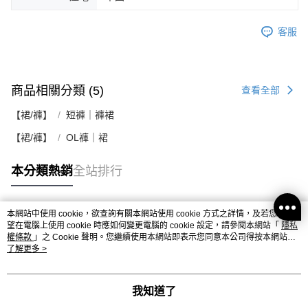
客服
商品相關分類 (5)
查看全部
【裙/褲】
短褲｜褲裙
【裙/褲】
OL褲｜裙
本分類熱銷
全站排行
本網站中使用 cookie，欲查詢有關本網站使用 cookie 方式之詳情，及若您不希
熱門標籤
望在電腦上使用 cookie 時應如何變更電腦的 cookie 設定，請參閱本網站「
隱私
權條款
」之 Cookie 聲明。您繼續使用本網站即表示您同意本公司得按本網站使
用條款之 Cookie 聲明使用 cookie。
了解更多 >
我知道了