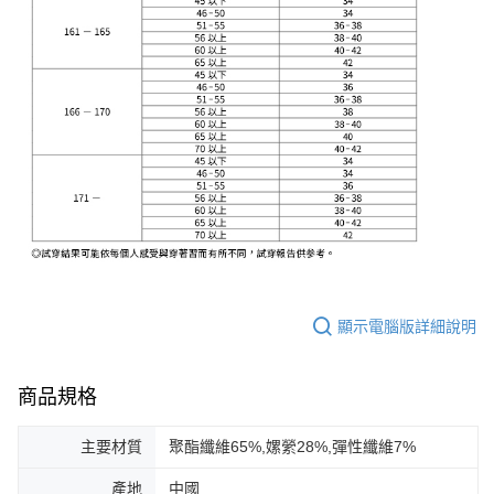
顯示電腦版詳細說明
商品規格
主要材質
聚酯纖維65%,嫘縈28%,彈性纖維7%
產地
中國