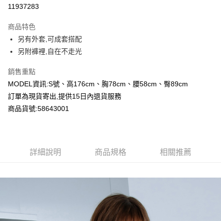
超商取貨付款
11937283
LINE Pay
商品特色
Apple Pay
另有外套,可成套搭配
另附褲裡,自在不走光
Google Pay
銷售重點
運送方式
MODEL資訊:S號、高176cm、胸78cm、腰58cm、臀89cm
全家付款取貨
訂單為現貨寄出,提供15日內退貨服務
每筆NT$80，滿NT$2,000(含以上)免運費
商品貨號:58643001
付款後全家取貨
每筆NT$80，滿NT$2,000(含以上)免運費
詳細說明
商品規格
相關推薦
7-11付款取貨
每筆NT$80，滿NT$2,000(含以上)免運費
付款後7-11取貨
每筆NT$80，滿NT$2,000(含以上)免運費